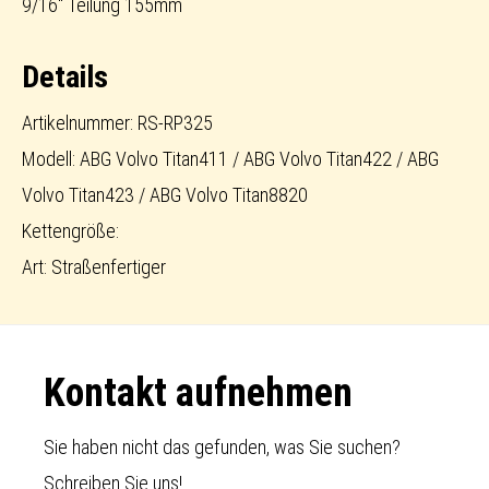
9/16" Teilung 155mm
Details
Artikelnummer: RS-RP325
Modell: ABG Volvo Titan411 / ABG Volvo Titan422 / ABG
Volvo Titan423 / ABG Volvo Titan8820
Kettengröße:
Art: Straßenfertiger
Footer
Kontakt aufnehmen
Sie haben nicht das gefunden, was Sie suchen?
Schreiben Sie uns!