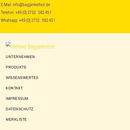
Skip
Skip
Skip
E-Mail:
info@baggerketten.de
Telefon:
+49 (0) 2732 . 582 451
to
to
to
Whatsapp:
+49 (0) 2732 . 582 451
primary
main
footer
navigation
content
Störmer
UNTERNEHMEN
Baggerketten
PRODUKTE
WISSENSWERTES
KONTAKT
IMPRESSUM
DATENSCHUTZ
MERKLISTE