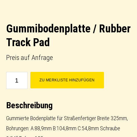
Gummibodenplatte / Rubber
Track Pad
Preis auf Anfrage
Gummibodenplatte
ZU MERKLISTE HINZUFÜGEN
/
Rubber
Beschreibung
Track
Pad
Gummierte Bodenplatte für Straßenfertiger Breite 325mm,
Menge
Bohrungen: A:88,9mm B:104,8mm C:54,8mm Schraube