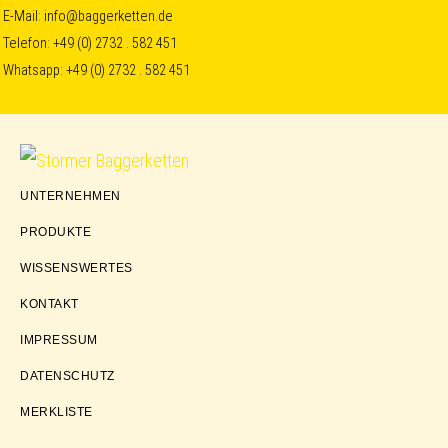
Skip
Skip
Skip
E-Mail:
info@baggerketten.de
Telefon:
+49 (0) 2732 . 582 451
to
to
to
Whatsapp:
+49 (0) 2732 . 582 451
primary
main
footer
navigation
content
Störmer
UNTERNEHMEN
Baggerketten
PRODUKTE
WISSENSWERTES
KONTAKT
IMPRESSUM
DATENSCHUTZ
MERKLISTE