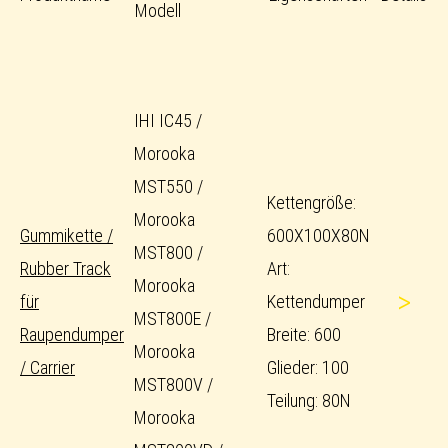
Modell
IHI IC45 /
Morooka
MST550 /
Kettengröße:
Morooka
Gummikette /
600X100X80N
MST800 /
Rubber Track
Art:
Morooka
>
für
Kettendumper
MST800E /
Raupendumper
Breite: 600
Morooka
/ Carrier
Glieder: 100
MST800V /
Teilung: 80N
Morooka