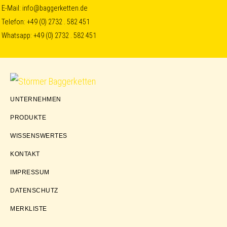
Skip
Skip
Skip
E-Mail:
info@baggerketten.de
Telefon:
+49 (0) 2732 . 582 451
to
to
to
Whatsapp:
+49 (0) 2732 . 582 451
primary
main
footer
navigation
content
Störmer
UNTERNEHMEN
Baggerketten
PRODUKTE
WISSENSWERTES
KONTAKT
IMPRESSUM
DATENSCHUTZ
MERKLISTE