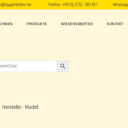
fo@baggerketten.de
Telefon:
+49 (0) 2732 . 582 451
Whatsap
EHMEN
PRODUKTE
WISSENSWERTES
KONTAKT
Hersteller - Modell