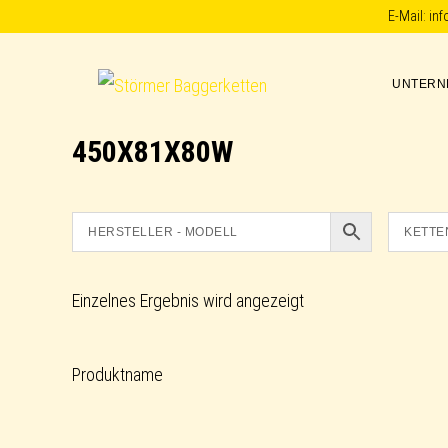
Skip
Skip
Skip
E-Mail:
in
to
to
to
primary
main
footer
UNTERN
Störmer
navigation
content
Baggerketten
450X81X80W
Einzelnes Ergebnis wird angezeigt
Produktname