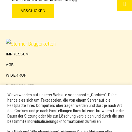
ABSCHICKEN
Störmer
IMPRESSUM
Baggerketten
AGB
WIDERRUF
DATENSCHUTZ
Wir verwenden auf unserer Website sogenannte „Cookies“. Dabei
handelt es sich um Textdateien, die von einem Server auf die
Festplatte Ihres Computers übertragen werden und dort je nach Art
COPYRIGHT © 2026 ·
WORDPRESS
·
LOG IN
des Cookies und je nach Einstellungen Ihres Internetbrowsers für die
MARKEN, ERSATZTEILNUMMERN, PRODUKTNAMEN SOWIE
Dauer der Sitzung oder bis zur Löschung verbleiben und durch die uns
PRODUKTABBILDUNGEN UND LOGOS WERDEN NUR ZUR
bestimmte Individualisierungs-Informationen zufließen.
IDENTIFIKATION DER PRODUKTE VERWENDET UND KÖNNEN
EINGETRAGENE MARKEN DER ENTSPRECHENDEN