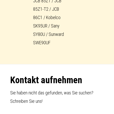
JCB 85Z1 / JCB
85Z1-T2 / JCB
86C1 / Kobelco
SK95UR / Sany
SY80U / Sunward
SWE90UF
Footer
Kontakt aufnehmen
Sie haben nicht das gefunden, was Sie suchen?
Schreiben Sie uns!