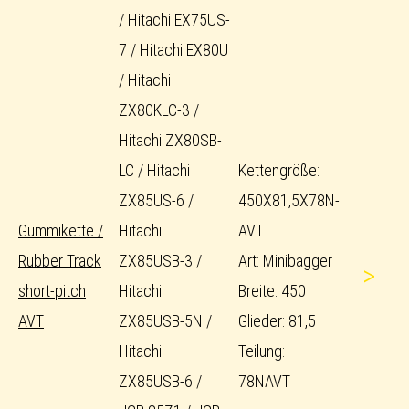
/ Hitachi EX75US-
7 / Hitachi EX80U
/ Hitachi
ZX80KLC-3 /
Hitachi ZX80SB-
LC / Hitachi
Kettengröße:
ZX85US-6 /
450X81,5X78N-
Gummikette /
Hitachi
AVT
Rubber Track
ZX85USB-3 /
Art: Minibagger
>
short-pitch
Hitachi
Breite: 450
AVT
ZX85USB-5N /
Glieder: 81,5
Hitachi
Teilung:
ZX85USB-6 /
78NAVT