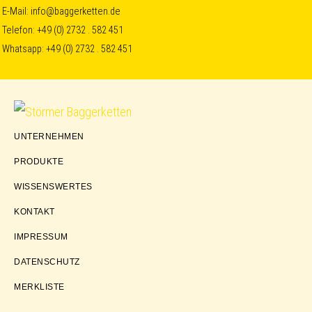
Skip
Skip
Skip
E-Mail:
info@baggerketten.de
Telefon:
+49 (0) 2732 . 582 451
to
to
to
Whatsapp:
+49 (0) 2732 . 582 451
primary
main
footer
navigation
content
Störmer
UNTERNEHMEN
Baggerketten
PRODUKTE
WISSENSWERTES
KONTAKT
IMPRESSUM
DATENSCHUTZ
MERKLISTE