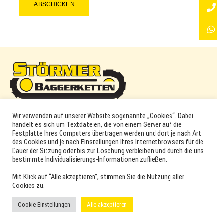
ABSCHICKEN
Störmer
Wir verwenden auf unserer Website sogenannte „Cookies“. Dabei
Baggerketten
handelt es sich um Textdateien, die von einem Server auf die
Festplatte Ihres Computers übertragen werden und dort je nach Art
COPYRIGHT © 2026 ·
WORDPRESS
·
LOG IN
des Cookies und je nach Einstellungen Ihres Internetbrowsers für die
MARKEN, ERSATZTEILNUMMERN, PRODUKTNAMEN SOWIE
Dauer der Sitzung oder bis zur Löschung verbleiben und durch die uns
PRODUKTABBILDUNGEN UND LOGOS WERDEN NUR ZUR
bestimmte Individualisierungs-Informationen zufließen.
IDENTIFIKATION DER PRODUKTE VERWENDET UND KÖNNEN
EINGETRAGENE MARKEN DER ENTSPRECHENDEN
Mit Klick auf “Alle akzeptieren”, stimmen Sie die Nutzung aller
HERSTELLER SEIN. VERWENDETE MARKEN- UND
Cookies zu.
PRODUKTNAMEN SIND HANDELSMARKEN, WARENZEICHEN
ODER EINGETRAGENE WARENZEICHEN DER
Cookie Einstellungen
Alle akzeptieren
ENTSPRECHENDEN INHABER.