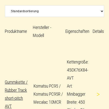
Hersteller -
Produktname
Eigenschaften
Details
Modell
Kettengröße:
450X76X84-
AVT
Gummikette /
Komatsu PC95 /
Art:
Rubber Track
>
Komatsu PC95R /
Minibagger
short-pitch
Mecalac 10MCR
Breite: 450
AVT