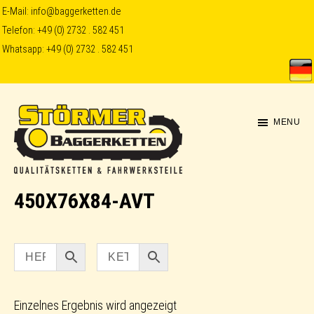
Skip
Skip
E-Mail:
info@baggerketten.de
Telefon:
+49 (0) 2732 . 582 451
to
to
Whatsapp:
+49 (0) 2732 . 582 451
main
footer
content
MENU
Störmer
450X76X84-AVT
Baggerketten
Einzelnes Ergebnis wird angezeigt