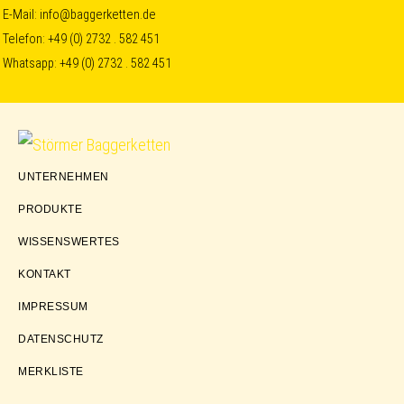
Skip
Skip
Skip
E-Mail:
info@baggerketten.de
Telefon:
+49 (0) 2732 . 582 451
to
to
to
Whatsapp:
+49 (0) 2732 . 582 451
primary
main
footer
navigation
content
Störmer
UNTERNEHMEN
Baggerketten
PRODUKTE
WISSENSWERTES
KONTAKT
IMPRESSUM
DATENSCHUTZ
MERKLISTE