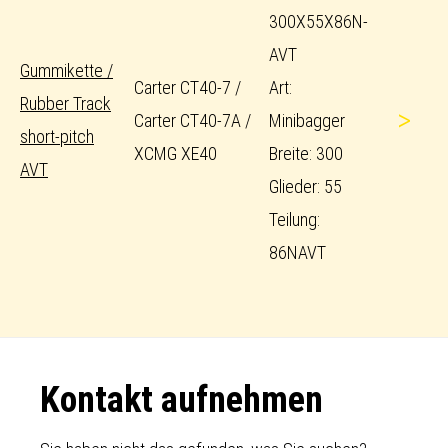
300X55X86N-
AVT
Gummikette /
Carter CT40-7 /
Art:
Rubber Track
>
Carter CT40-7A /
Minibagger
short-pitch
XCMG XE40
Breite: 300
AVT
Glieder: 55
Teilung:
86NAVT
Footer
Kontakt aufnehmen