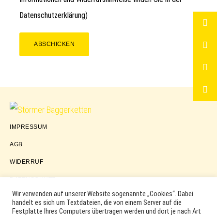
Datenschutzerklärung
)
ABSCHICKEN
Störmer
IMPRESSUM
Baggerketten
AGB
WIDERRUF
DATENSCHUTZ
Wir verwenden auf unserer Website sogenannte „Cookies“. Dabei
handelt es sich um Textdateien, die von einem Server auf die
Festplatte Ihres Computers übertragen werden und dort je nach Art
COPYRIGHT © 2026 ·
WORDPRESS
·
LOG IN