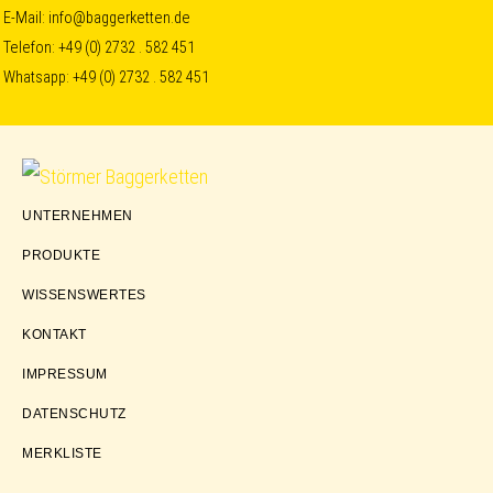
Skip
Skip
Skip
E-Mail:
info@baggerketten.de
Telefon:
+49 (0) 2732 . 582 451
to
to
to
Whatsapp:
+49 (0) 2732 . 582 451
primary
main
footer
navigation
content
Störmer
UNTERNEHMEN
Baggerketten
PRODUKTE
WISSENSWERTES
KONTAKT
IMPRESSUM
DATENSCHUTZ
MERKLISTE