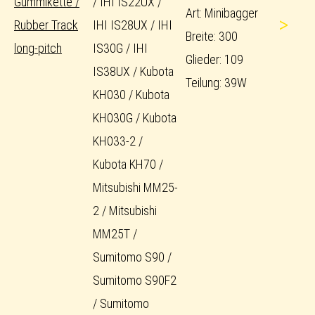
Gummikette /
/ IHI IS22UX /
Art: Minibagger
>
Rubber Track
IHI IS28UX / IHI
Breite: 300
long-pitch
IS30G / IHI
Glieder: 109
IS38UX / Kubota
Teilung: 39W
KH030 / Kubota
KH030G / Kubota
KH033-2 /
Kubota KH70 /
Mitsubishi MM25-
2 / Mitsubishi
MM25T /
Sumitomo S90 /
Sumitomo S90F2
/ Sumitomo