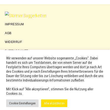
Störmer
IMPRESSUM
Baggerketten
AGB
WIDERRUF
DATENSCHUTZ
Wir verwenden auf unserer Website sogenannte „Cookies“. Dabei
handelt es sich um Textdateien, die von einem Server auf die
Festplatte Ihres Computers übertragen werden und dort je nach Art
COPYRIGHT © 2026 ·
WORDPRESS
·
LOG IN
des Cookies und je nach Einstellungen Ihres Internetbrowsers für die
MARKEN, ERSATZTEILNUMMERN, PRODUKTNAMEN SOWIE
Dauer der Sitzung oder bis zur Löschung verbleiben und durch die uns
PRODUKTABBILDUNGEN UND LOGOS WERDEN NUR ZUR
bestimmte Individualisierungs-Informationen zufließen.
IDENTIFIKATION DER PRODUKTE VERWENDET UND KÖNNEN
EINGETRAGENE MARKEN DER ENTSPRECHENDEN
Mit Klick auf “Alle akzeptieren”, stimmen Sie die Nutzung aller
HERSTELLER SEIN. VERWENDETE MARKEN- UND
Cookies zu.
PRODUKTNAMEN SIND HANDELSMARKEN, WARENZEICHEN
ODER EINGETRAGENE WARENZEICHEN DER
Cookie Einstellungen
Alle akzeptieren
ENTSPRECHENDEN INHABER.