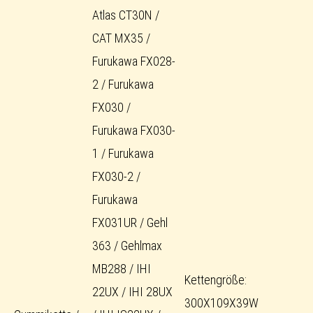
Atlas CT30N /
CAT MX35 /
Furukawa FX028-
2 / Furukawa
FX030 /
Furukawa FX030-
1 / Furukawa
FX030-2 /
Furukawa
FX031UR / Gehl
363 / Gehlmax
MB288 / IHI
Kettengröße:
22UX / IHI 28UX
300X109X39W