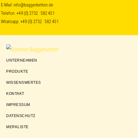
Skip
Skip
Skip
E-Mail:
info@baggerketten.de
Telefon:
+49 (0) 2732 . 582 451
to
to
to
Whatsapp:
+49 (0) 2732 . 582 451
primary
main
footer
navigation
content
Störmer
UNTERNEHMEN
Baggerketten
PRODUKTE
WISSENSWERTES
KONTAKT
IMPRESSUM
DATENSCHUTZ
MERKLISTE