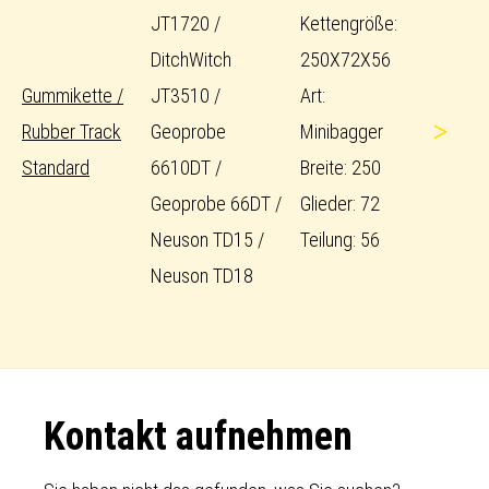
JT1720 /
Kettengröße:
DitchWitch
250X72X56
Gummikette /
JT3510 /
Art:
>
Rubber Track
Geoprobe
Minibagger
Standard
6610DT /
Breite: 250
Geoprobe 66DT /
Glieder: 72
Neuson TD15 /
Teilung: 56
Neuson TD18
Footer
Kontakt aufnehmen