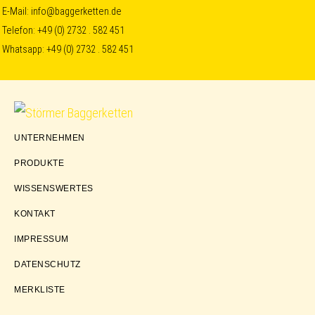
Skip
Skip
Skip
E-Mail:
info@baggerketten.de
Telefon:
+49 (0) 2732 . 582 451
to
to
to
Whatsapp:
+49 (0) 2732 . 582 451
primary
main
footer
navigation
content
Störmer
UNTERNEHMEN
Baggerketten
PRODUKTE
WISSENSWERTES
KONTAKT
IMPRESSUM
DATENSCHUTZ
MERKLISTE