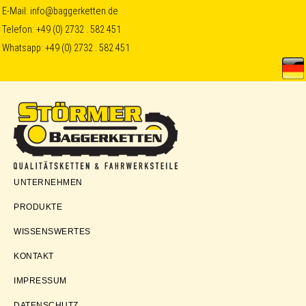
Skip
Skip
Skip
E-Mail:
info@baggerketten.de
Telefon:
+49 (0) 2732 . 582 451
to
to
to
Whatsapp:
+49 (0) 2732 . 582 451
primary
main
footer
navigation
content
Störmer
UNTERNEHMEN
Baggerketten
PRODUKTE
WISSENSWERTES
KONTAKT
IMPRESSUM
DATENSCHUTZ