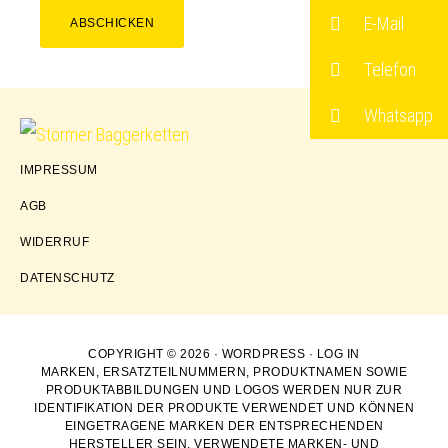
E-Mail
ABSCHICKEN
Telefon
Whatsapp
Störmer
IMPRESSUM
Baggerketten
AGB
WIDERRUF
DATENSCHUTZ
COPYRIGHT © 2026 ·
WORDPRESS
·
LOG IN
MARKEN, ERSATZTEILNUMMERN, PRODUKTNAMEN SOWIE
PRODUKTABBILDUNGEN UND LOGOS WERDEN NUR ZUR
IDENTIFIKATION DER PRODUKTE VERWENDET UND KÖNNEN
EINGETRAGENE MARKEN DER ENTSPRECHENDEN
HERSTELLER SEIN. VERWENDETE MARKEN- UND