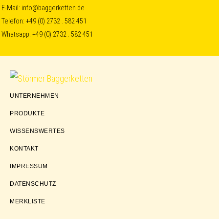
Skip
Skip
Skip
E-Mail:
info@baggerketten.de
Telefon:
+49 (0) 2732 . 582 451
to
to
to
Whatsapp:
+49 (0) 2732 . 582 451
primary
main
footer
navigation
content
Störmer
UNTERNEHMEN
Baggerketten
PRODUKTE
WISSENSWERTES
KONTAKT
IMPRESSUM
DATENSCHUTZ
MERKLISTE