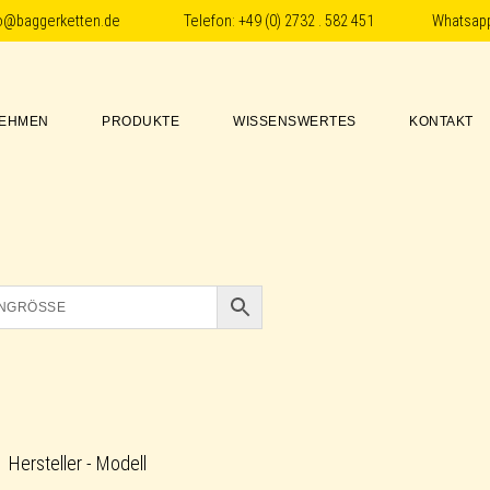
fo@baggerketten.de
Telefon:
+49 (0) 2732 . 582 451
Whatsap
EHMEN
PRODUKTE
WISSENSWERTES
KONTAKT
Hersteller - Modell