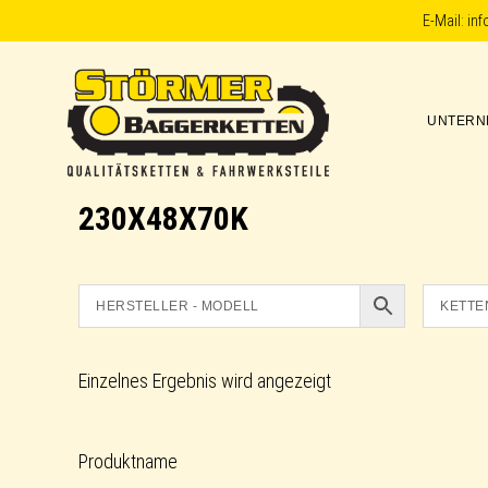
Skip
Skip
Skip
E-Mail:
in
to
to
to
primary
main
footer
UNTERN
navigation
content
Störmer
230X48X70K
Baggerketten
Einzelnes Ergebnis wird angezeigt
Produktname