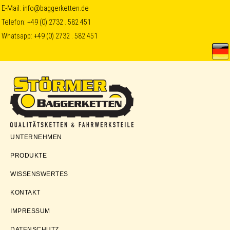
Skip
Skip
Skip
E-Mail:
info@baggerketten.de
Telefon:
+49 (0) 2732 . 582 451
to
to
to
Whatsapp:
+49 (0) 2732 . 582 451
primary
main
footer
navigation
content
Störmer
UNTERNEHMEN
Baggerketten
PRODUKTE
WISSENSWERTES
KONTAKT
IMPRESSUM
DATENSCHUTZ