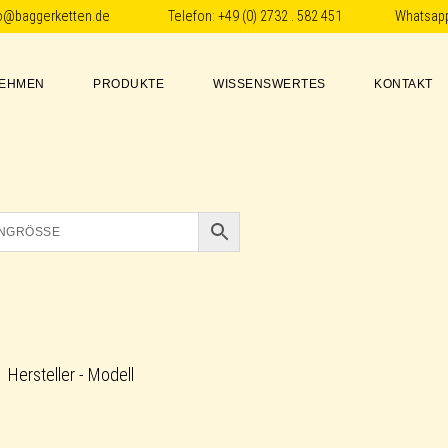
fo@baggerketten.de
Telefon:
+49 (0) 2732 . 582 451
Whatsap
EHMEN
PRODUKTE
WISSENSWERTES
KONTAKT
Hersteller - Modell