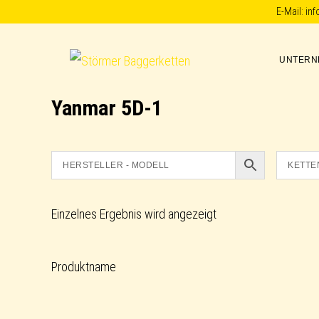
Skip
Skip
Skip
E-Mail:
in
to
to
to
primary
main
footer
UNTERN
Störmer
navigation
content
Baggerketten
Yanmar 5D-1
Einzelnes Ergebnis wird angezeigt
Produktname