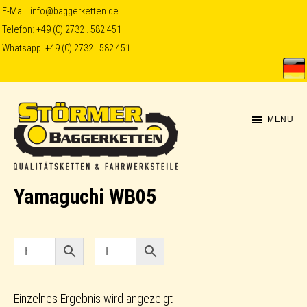
Skip
Skip
E-Mail:
info@baggerketten.de
Telefon:
+49 (0) 2732 . 582 451
to
to
Whatsapp:
+49 (0) 2732 . 582 451
main
footer
content
MENU
Störmer
Yamaguchi WB05
Baggerketten
Einzelnes Ergebnis wird angezeigt