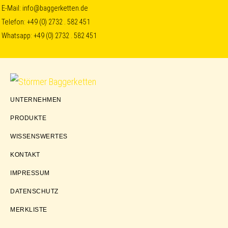
Skip
Skip
Skip
E-Mail:
info@baggerketten.de
Telefon:
+49 (0) 2732 . 582 451
to
to
to
Whatsapp:
+49 (0) 2732 . 582 451
primary
main
footer
navigation
content
Störmer
UNTERNEHMEN
Baggerketten
PRODUKTE
WISSENSWERTES
KONTAKT
IMPRESSUM
DATENSCHUTZ
MERKLISTE