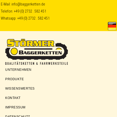
Skip
Skip
Skip
E-Mail:
info@baggerketten.de
Telefon:
+49 (0) 2732 . 582 451
to
to
to
Whatsapp:
+49 (0) 2732 . 582 451
primary
main
footer
navigation
content
Störmer
UNTERNEHMEN
Baggerketten
PRODUKTE
WISSENSWERTES
KONTAKT
IMPRESSUM
DATENSCHUTZ