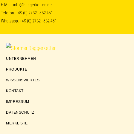
Skip
Skip
Skip
E-Mail:
info@baggerketten.de
Telefon:
+49 (0) 2732 . 582 451
to
to
to
Whatsapp:
+49 (0) 2732 . 582 451
primary
main
footer
navigation
content
Störmer
UNTERNEHMEN
Baggerketten
PRODUKTE
WISSENSWERTES
KONTAKT
IMPRESSUM
DATENSCHUTZ
MERKLISTE