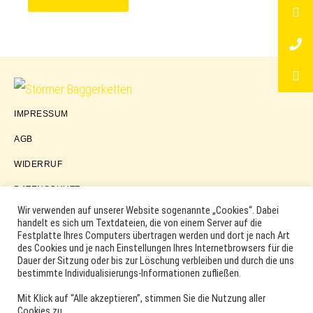
Störmer
IMPRESSUM
Baggerketten
AGB
WIDERRUF
DATENSCHUTZ
Wir verwenden auf unserer Website sogenannte „Cookies“. Dabei
handelt es sich um Textdateien, die von einem Server auf die
Festplatte Ihres Computers übertragen werden und dort je nach Art
COPYRIGHT © 2026 ·
WORDPRESS
·
LOG IN
des Cookies und je nach Einstellungen Ihres Internetbrowsers für die
MARKEN, ERSATZTEILNUMMERN, PRODUKTNAMEN SOWIE
Dauer der Sitzung oder bis zur Löschung verbleiben und durch die uns
PRODUKTABBILDUNGEN UND LOGOS WERDEN NUR ZUR
bestimmte Individualisierungs-Informationen zufließen.
IDENTIFIKATION DER PRODUKTE VERWENDET UND KÖNNEN
EINGETRAGENE MARKEN DER ENTSPRECHENDEN
Mit Klick auf “Alle akzeptieren”, stimmen Sie die Nutzung aller
HERSTELLER SEIN. VERWENDETE MARKEN- UND
Cookies zu.