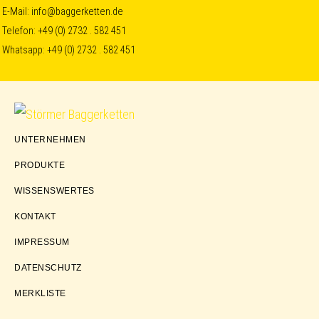
Skip
Skip
Skip
E-Mail:
info@baggerketten.de
Telefon:
+49 (0) 2732 . 582 451
to
to
to
Whatsapp:
+49 (0) 2732 . 582 451
primary
main
footer
navigation
content
Störmer
UNTERNEHMEN
Baggerketten
PRODUKTE
WISSENSWERTES
KONTAKT
IMPRESSUM
DATENSCHUTZ
MERKLISTE