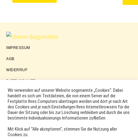
Störmer
IMPRESSUM
Baggerketten
AGB
WIDERRUF
DATENSCHUTZ
Wir verwenden auf unserer Website sogenannte „Cookies“. Dabei
handelt es sich um Textdateien, die von einem Server auf die
Festplatte Ihres Computers übertragen werden und dort je nach Art
COPYRIGHT © 2026 ·
WORDPRESS
·
LOG IN
des Cookies und je nach Einstellungen Ihres Internetbrowsers für die
MARKEN, ERSATZTEILNUMMERN, PRODUKTNAMEN SOWIE
Dauer der Sitzung oder bis zur Löschung verbleiben und durch die uns
PRODUKTABBILDUNGEN UND LOGOS WERDEN NUR ZUR
bestimmte Individualisierungs-Informationen zufließen.
IDENTIFIKATION DER PRODUKTE VERWENDET UND KÖNNEN
EINGETRAGENE MARKEN DER ENTSPRECHENDEN
Mit Klick auf “Alle akzeptieren”, stimmen Sie die Nutzung aller
HERSTELLER SEIN. VERWENDETE MARKEN- UND
Cookies zu.
PRODUKTNAMEN SIND HANDELSMARKEN, WARENZEICHEN