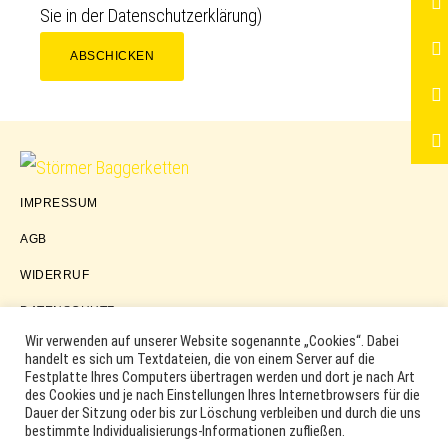
Sie in der
Datenschutzerklärung
)
ABSCHICKEN
Störmer
IMPRESSUM
Baggerketten
AGB
WIDERRUF
DATENSCHUTZ
Wir verwenden auf unserer Website sogenannte „Cookies“. Dabei
handelt es sich um Textdateien, die von einem Server auf die
Festplatte Ihres Computers übertragen werden und dort je nach Art
COPYRIGHT © 2026 ·
WORDPRESS
·
LOG IN
des Cookies und je nach Einstellungen Ihres Internetbrowsers für die
MARKEN, ERSATZTEILNUMMERN, PRODUKTNAMEN SOWIE
Dauer der Sitzung oder bis zur Löschung verbleiben und durch die uns
PRODUKTABBILDUNGEN UND LOGOS WERDEN NUR ZUR
bestimmte Individualisierungs-Informationen zufließen.
IDENTIFIKATION DER PRODUKTE VERWENDET UND KÖNNEN