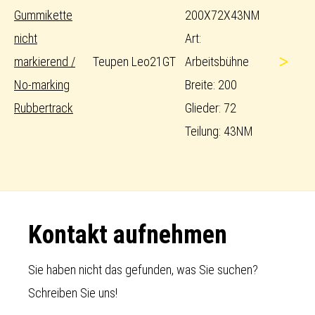
Gummikette
200X72X43NM
nicht
Art:
>
markierend /
Teupen Leo21GT
Arbeitsbühne
No-marking
Breite: 200
Rubbertrack
Glieder: 72
Teilung: 43NM
Footer
Kontakt aufnehmen
Sie haben nicht das gefunden, was Sie suchen?
Schreiben Sie uns!