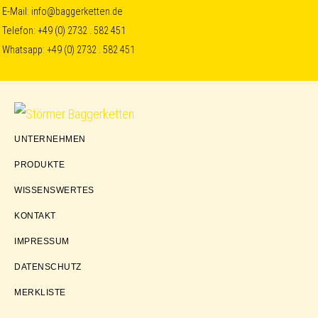
Skip
Skip
Skip
E-Mail:
info@baggerketten.de
Telefon:
+49 (0) 2732 . 582 451
to
to
to
Whatsapp:
+49 (0) 2732 . 582 451
primary
main
footer
navigation
content
Störmer
UNTERNEHMEN
Baggerketten
PRODUKTE
WISSENSWERTES
KONTAKT
IMPRESSUM
DATENSCHUTZ
MERKLISTE