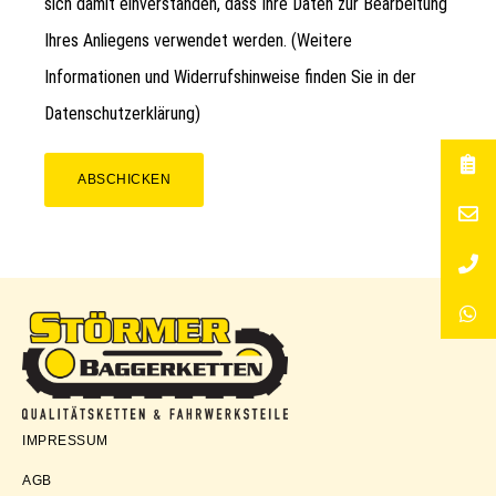
sich damit einverstanden, dass Ihre Daten zur Bearbeitung
Ihres Anliegens verwendet werden. (Weitere
Informationen und Widerrufshinweise finden Sie in der
Datenschutzerklärung
)
ABSCHICKEN
Störmer
IMPRESSUM
Baggerketten
AGB