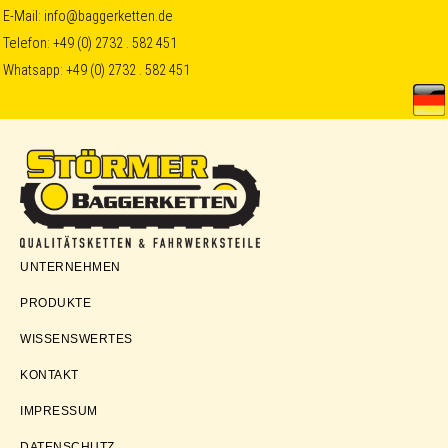
Skip
Skip
Skip
E-Mail:
info@baggerketten.de
Telefon:
+49 (0) 2732 . 582 451
to
to
to
Whatsapp:
+49 (0) 2732 . 582 451
primary
main
footer
navigation
content
Störmer
UNTERNEHMEN
Baggerketten
PRODUKTE
WISSENSWERTES
KONTAKT
IMPRESSUM
DATENSCHUTZ