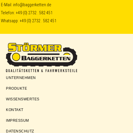
Skip
Skip
Skip
E-Mail:
info@baggerketten.de
Telefon:
+49 (0) 2732 . 582 451
to
to
to
Whatsapp:
+49 (0) 2732 . 582 451
primary
main
footer
navigation
content
Störmer
UNTERNEHMEN
Baggerketten
PRODUKTE
WISSENSWERTES
KONTAKT
IMPRESSUM
DATENSCHUTZ