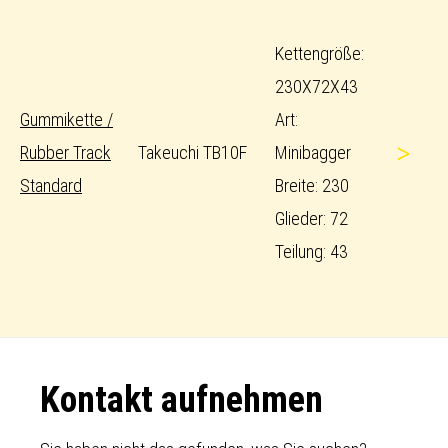
Kettengröße:
230X72X43
Gummikette /
Art:
>
Rubber Track
Takeuchi TB10F
Minibagger
Standard
Breite: 230
Glieder: 72
Teilung: 43
Footer
Kontakt aufnehmen