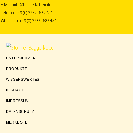
Skip
Skip
Skip
E-Mail:
info@baggerketten.de
Telefon:
+49 (0) 2732 . 582 451
to
to
to
Whatsapp:
+49 (0) 2732 . 582 451
primary
main
footer
navigation
content
Störmer
UNTERNEHMEN
Baggerketten
PRODUKTE
WISSENSWERTES
KONTAKT
IMPRESSUM
DATENSCHUTZ
MERKLISTE