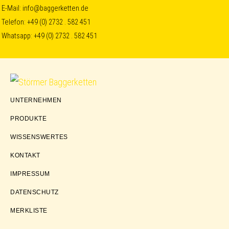
Skip
Skip
Skip
E-Mail:
info@baggerketten.de
Telefon:
+49 (0) 2732 . 582 451
to
to
to
Whatsapp:
+49 (0) 2732 . 582 451
primary
main
footer
navigation
content
Störmer
UNTERNEHMEN
Baggerketten
PRODUKTE
WISSENSWERTES
KONTAKT
IMPRESSUM
DATENSCHUTZ
MERKLISTE