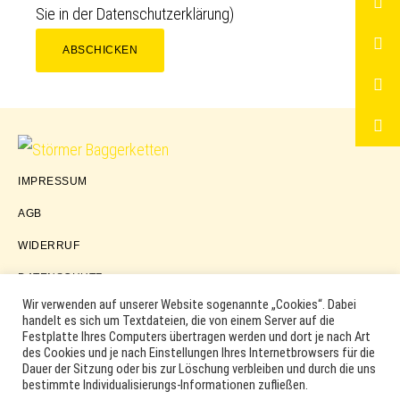
Sie in der
Datenschutzerklärung
)
ABSCHICKEN
Störmer
IMPRESSUM
Baggerketten
AGB
WIDERRUF
DATENSCHUTZ
Wir verwenden auf unserer Website sogenannte „Cookies“. Dabei
handelt es sich um Textdateien, die von einem Server auf die
Festplatte Ihres Computers übertragen werden und dort je nach Art
COPYRIGHT © 2026 ·
WORDPRESS
·
LOG IN
des Cookies und je nach Einstellungen Ihres Internetbrowsers für die
MARKEN, ERSATZTEILNUMMERN, PRODUKTNAMEN SOWIE
Dauer der Sitzung oder bis zur Löschung verbleiben und durch die uns
PRODUKTABBILDUNGEN UND LOGOS WERDEN NUR ZUR
bestimmte Individualisierungs-Informationen zufließen.
IDENTIFIKATION DER PRODUKTE VERWENDET UND KÖNNEN