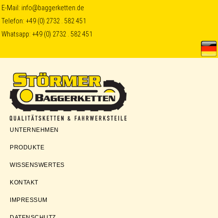
Skip
Skip
Skip
E-Mail:
info@baggerketten.de
Telefon:
+49 (0) 2732 . 582 451
to
to
to
Whatsapp:
+49 (0) 2732 . 582 451
primary
main
footer
navigation
content
Störmer
UNTERNEHMEN
Baggerketten
PRODUKTE
WISSENSWERTES
KONTAKT
IMPRESSUM
DATENSCHUTZ