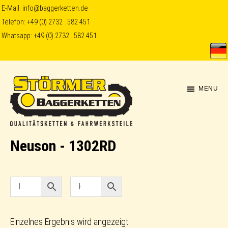
Skip
Skip
E-Mail:
info@baggerketten.de
Telefon:
+49 (0) 2732 . 582 451
to
to
Whatsapp:
+49 (0) 2732 . 582 451
main
footer
content
MENU
Störmer
Neuson - 1302RD
Baggerketten
Einzelnes Ergebnis wird angezeigt