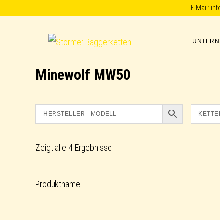
Skip
Skip
Skip
E-Mail:
in
to
to
to
primary
main
footer
UNTERN
Störmer
navigation
content
Baggerketten
Minewolf MW50
Zeigt alle 4 Ergebnisse
Produktname