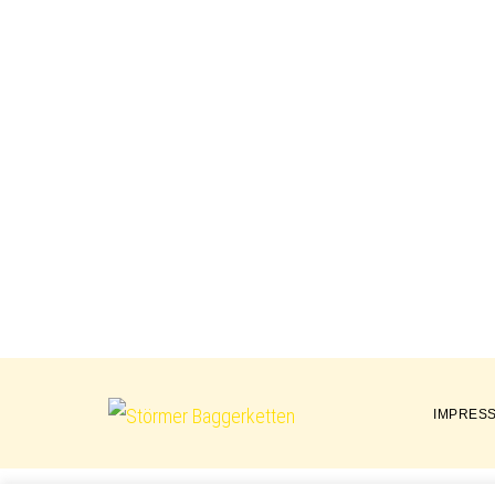
IMPRES
Störmer
Baggerketten