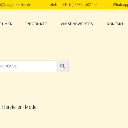
fo@baggerketten.de
Telefon:
+49 (0) 2732 . 582 451
Whatsap
EHMEN
PRODUKTE
WISSENSWERTES
KONTAKT
Hersteller - Modell