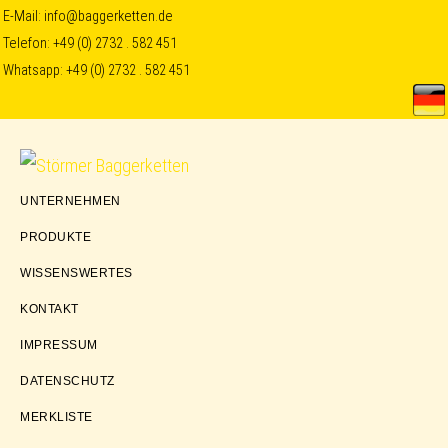
Skip
Skip
Skip
E-Mail:
info@baggerketten.de
Telefon:
+49 (0) 2732 . 582 451
to
to
to
Whatsapp:
+49 (0) 2732 . 582 451
primary
main
footer
navigation
content
Störmer
UNTERNEHMEN
Baggerketten
PRODUKTE
WISSENSWERTES
KONTAKT
IMPRESSUM
DATENSCHUTZ
MERKLISTE