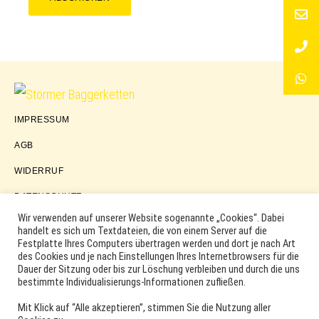
Störmer
IMPRESSUM
Baggerketten
AGB
WIDERRUF
DATENSCHUTZ
Wir verwenden auf unserer Website sogenannte „Cookies“. Dabei
handelt es sich um Textdateien, die von einem Server auf die
Festplatte Ihres Computers übertragen werden und dort je nach Art
COPYRIGHT © 2026 ·
WORDPRESS
·
LOG IN
des Cookies und je nach Einstellungen Ihres Internetbrowsers für die
MARKEN, ERSATZTEILNUMMERN, PRODUKTNAMEN SOWIE
Dauer der Sitzung oder bis zur Löschung verbleiben und durch die uns
PRODUKTABBILDUNGEN UND LOGOS WERDEN NUR ZUR
bestimmte Individualisierungs-Informationen zufließen.
IDENTIFIKATION DER PRODUKTE VERWENDET UND KÖNNEN
EINGETRAGENE MARKEN DER ENTSPRECHENDEN
Mit Klick auf “Alle akzeptieren”, stimmen Sie die Nutzung aller
HERSTELLER SEIN. VERWENDETE MARKEN- UND