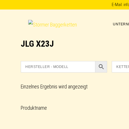
Skip
Skip
Skip
E-Mail:
in
to
to
to
primary
main
footer
UNTERN
Störmer
navigation
content
Baggerketten
JLG X23J
Einzelnes Ergebnis wird angezeigt
Produktname