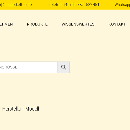
fo@baggerketten.de
Telefon:
+49 (0) 2732 . 582 451
Whatsap
EHMEN
PRODUKTE
WISSENSWERTES
KONTAKT
Hersteller - Modell