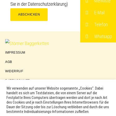
Merkliste
Sie in der
Datenschutzerklärung
)
E-Mail
ABSCHICKEN
Telefon
Whatsapp
Störmer
IMPRESSUM
Baggerketten
AGB
WIDERRUF
DATENSCHUTZ
Wir verwenden auf unserer Website sogenannte „Cookies“. Dabei
handelt es sich um Textdateien, die von einem Server auf die
Festplatte Ihres Computers übertragen werden und dort je nach Art
COPYRIGHT © 2026 ·
WORDPRESS
·
LOG IN
des Cookies und je nach Einstellungen Ihres Internetbrowsers für die
MARKEN, ERSATZTEILNUMMERN, PRODUKTNAMEN SOWIE
Dauer der Sitzung oder bis zur Löschung verbleiben und durch die uns
PRODUKTABBILDUNGEN UND LOGOS WERDEN NUR ZUR
bestimmte Individualisierungs-Informationen zufließen.
IDENTIFIKATION DER PRODUKTE VERWENDET UND KÖNNEN