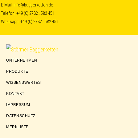
Skip
Skip
Skip
E-Mail:
info@baggerketten.de
Telefon:
+49 (0) 2732 . 582 451
to
to
to
Whatsapp:
+49 (0) 2732 . 582 451
primary
main
footer
navigation
content
Störmer
UNTERNEHMEN
Baggerketten
PRODUKTE
WISSENSWERTES
KONTAKT
IMPRESSUM
DATENSCHUTZ
MERKLISTE