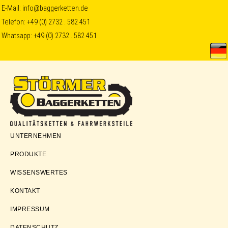
Skip
Skip
Skip
E-Mail:
info@baggerketten.de
Telefon:
+49 (0) 2732 . 582 451
to
to
to
Whatsapp:
+49 (0) 2732 . 582 451
primary
main
footer
navigation
content
Störmer
UNTERNEHMEN
Baggerketten
PRODUKTE
WISSENSWERTES
KONTAKT
IMPRESSUM
DATENSCHUTZ