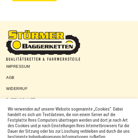
Störmer
IMPRESSUM
Baggerketten
AGB
WIDERRUF
DATENSCHUTZ
Wir verwenden auf unserer Website sogenannte „Cookies“. Dabei
handelt es sich um Textdateien, die von einem Server auf die
Festplatte Ihres Computers übertragen werden und dort je nach Art
COPYRIGHT © 2026 ·
WORDPRESS
·
LOG IN
des Cookies und je nach Einstellungen Ihres Internetbrowsers für die
MARKEN, ERSATZTEILNUMMERN, PRODUKTNAMEN SOWIE
Dauer der Sitzung oder bis zur Löschung verbleiben und durch die uns
PRODUKTABBILDUNGEN UND LOGOS WERDEN NUR ZUR
bestimmte Individualisierungs-Informationen zufließen.