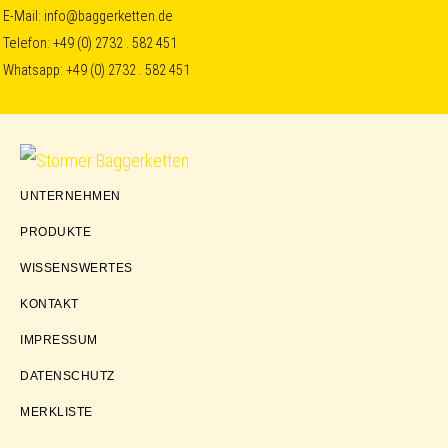
Skip
Skip
Skip
E-Mail:
info@baggerketten.de
Telefon:
+49 (0) 2732 . 582 451
to
to
to
Whatsapp:
+49 (0) 2732 . 582 451
primary
main
footer
navigation
content
Störmer
UNTERNEHMEN
Baggerketten
PRODUKTE
WISSENSWERTES
KONTAKT
IMPRESSUM
DATENSCHUTZ
MERKLISTE