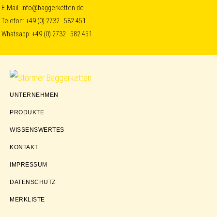
Skip
Skip
Skip
E-Mail:
info@baggerketten.de
Telefon:
+49 (0) 2732 . 582 451
to
to
to
Whatsapp:
+49 (0) 2732 . 582 451
primary
main
footer
navigation
content
Störmer
UNTERNEHMEN
Baggerketten
PRODUKTE
WISSENSWERTES
KONTAKT
IMPRESSUM
DATENSCHUTZ
MERKLISTE