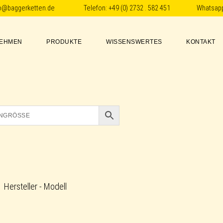
fo@baggerketten.de
Telefon:
+49 (0) 2732 . 582 451
Whatsap
EHMEN
PRODUKTE
WISSENSWERTES
KONTAKT
Hersteller - Modell