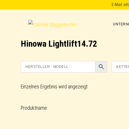
Skip
Skip
Skip
E-Mail:
in
to
to
to
primary
main
footer
UNTERN
Störmer
navigation
content
Baggerketten
Hinowa Lightlift14.72
Einzelnes Ergebnis wird angezeigt
Produktname