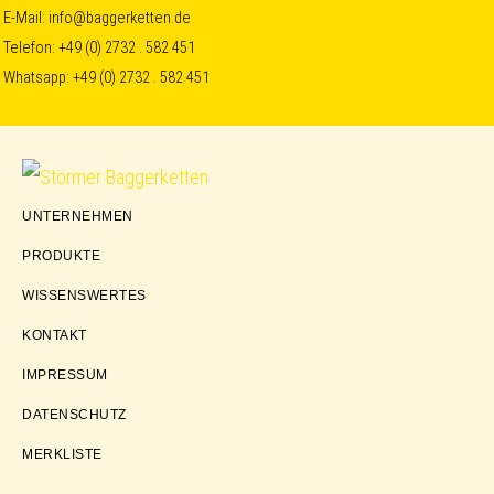
Skip
Skip
Skip
E-Mail:
info@baggerketten.de
Telefon:
+49 (0) 2732 . 582 451
to
to
to
Whatsapp:
+49 (0) 2732 . 582 451
primary
main
footer
navigation
content
Störmer
UNTERNEHMEN
Baggerketten
PRODUKTE
WISSENSWERTES
KONTAKT
IMPRESSUM
DATENSCHUTZ
MERKLISTE