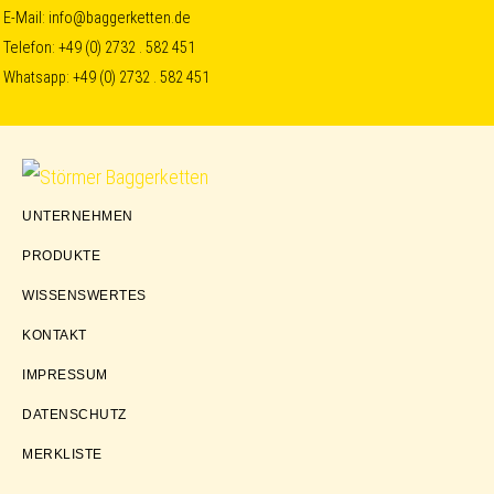
Skip
Skip
Skip
E-Mail:
info@baggerketten.de
Telefon:
+49 (0) 2732 . 582 451
to
to
to
Whatsapp:
+49 (0) 2732 . 582 451
primary
main
footer
navigation
content
Störmer
UNTERNEHMEN
Baggerketten
PRODUKTE
WISSENSWERTES
KONTAKT
IMPRESSUM
DATENSCHUTZ
MERKLISTE