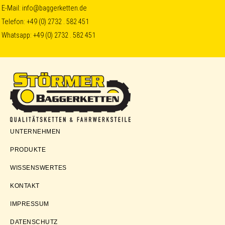
Skip
Skip
Skip
E-Mail:
info@baggerketten.de
Telefon:
+49 (0) 2732 . 582 451
to
to
to
Whatsapp:
+49 (0) 2732 . 582 451
primary
main
footer
navigation
content
Störmer
UNTERNEHMEN
Baggerketten
PRODUKTE
WISSENSWERTES
KONTAKT
IMPRESSUM
DATENSCHUTZ