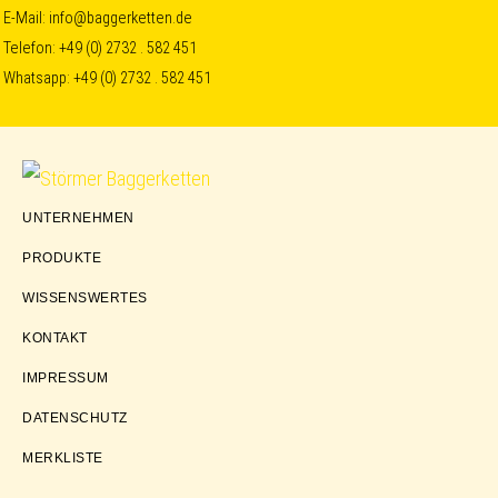
Skip
Skip
Skip
E-Mail:
info@baggerketten.de
Telefon:
+49 (0) 2732 . 582 451
to
to
to
Whatsapp:
+49 (0) 2732 . 582 451
primary
main
footer
navigation
content
Störmer
UNTERNEHMEN
Baggerketten
PRODUKTE
WISSENSWERTES
KONTAKT
IMPRESSUM
DATENSCHUTZ
MERKLISTE