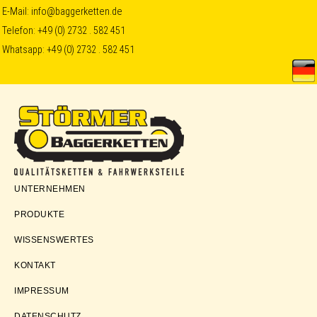
Skip
Skip
Skip
E-Mail:
info@baggerketten.de
Telefon:
+49 (0) 2732 . 582 451
to
to
to
Whatsapp:
+49 (0) 2732 . 582 451
primary
main
footer
navigation
content
Störmer
UNTERNEHMEN
Baggerketten
PRODUKTE
WISSENSWERTES
KONTAKT
IMPRESSUM
DATENSCHUTZ