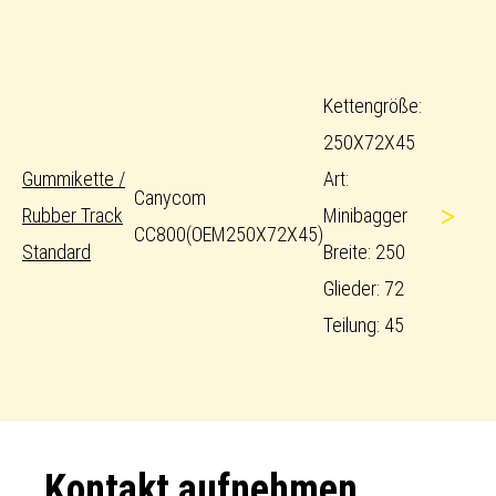
Kettengröße:
250X72X45
Gummikette /
Art:
Canycom
>
Rubber Track
Minibagger
CC800(OEM250X72X45)
Standard
Breite: 250
Glieder: 72
Teilung: 45
Footer
Kontakt aufnehmen