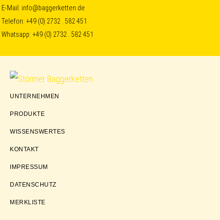
Skip
Skip
Skip
E-Mail:
info@baggerketten.de
Telefon:
+49 (0) 2732 . 582 451
to
to
to
Whatsapp:
+49 (0) 2732 . 582 451
primary
main
footer
navigation
content
Störmer
UNTERNEHMEN
Baggerketten
PRODUKTE
WISSENSWERTES
KONTAKT
IMPRESSUM
DATENSCHUTZ
MERKLISTE