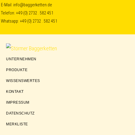
Skip
Skip
Skip
E-Mail:
info@baggerketten.de
Telefon:
+49 (0) 2732 . 582 451
to
to
to
Whatsapp:
+49 (0) 2732 . 582 451
primary
main
footer
navigation
content
Störmer
UNTERNEHMEN
Baggerketten
PRODUKTE
WISSENSWERTES
KONTAKT
IMPRESSUM
DATENSCHUTZ
MERKLISTE