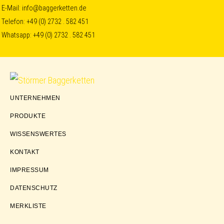
Skip
Skip
Skip
E-Mail:
info@baggerketten.de
Telefon:
+49 (0) 2732 . 582 451
to
to
to
Whatsapp:
+49 (0) 2732 . 582 451
primary
main
footer
navigation
content
Störmer
UNTERNEHMEN
Baggerketten
PRODUKTE
WISSENSWERTES
KONTAKT
IMPRESSUM
DATENSCHUTZ
MERKLISTE