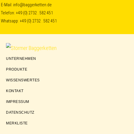
Skip
Skip
Skip
E-Mail:
info@baggerketten.de
Telefon:
+49 (0) 2732 . 582 451
to
to
to
Whatsapp:
+49 (0) 2732 . 582 451
primary
main
footer
navigation
content
Störmer
UNTERNEHMEN
Baggerketten
PRODUKTE
WISSENSWERTES
KONTAKT
IMPRESSUM
DATENSCHUTZ
MERKLISTE