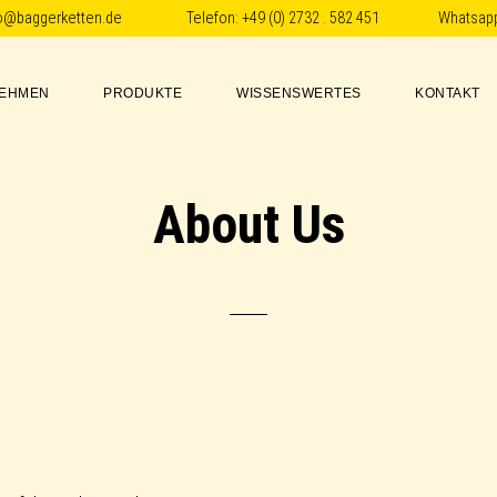
fo@baggerketten.de
Telefon:
+49 (0) 2732 . 582 451
Whatsap
EHMEN
PRODUKTE
WISSENSWERTES
KONTAKT
About Us