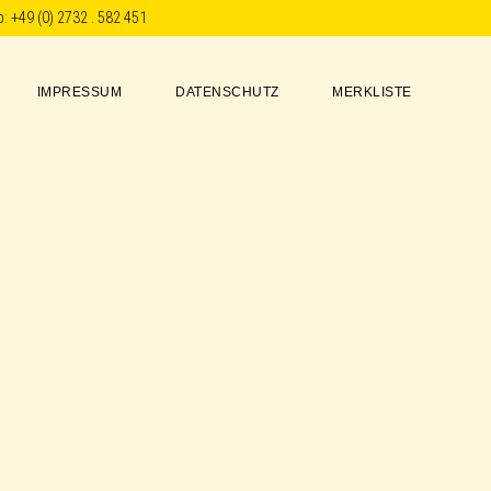
p:
+49 (0) 2732 . 582 451
IMPRESSUM
DATENSCHUTZ
MERKLISTE